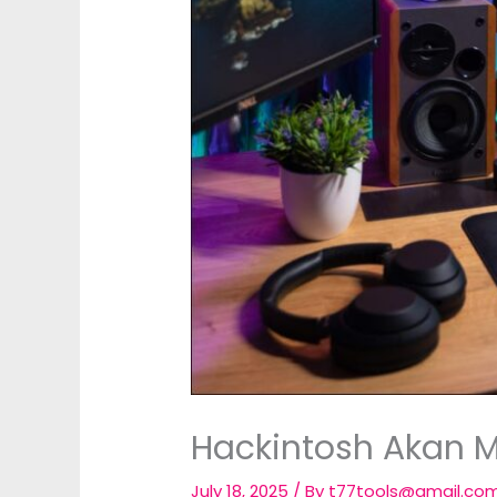
Hackintosh Akan 
July 18, 2025
/ By
t77tools@gmail.co