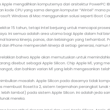
 Apple mengalihkan komputernya dari arsitektur PowerPC IBM
nkan kode CPU yang sama dengan komputer “Wintel” mana p
rosoft Windows di Mac menggunakan solusi seperti Boot C
kitar 15 tahun, tetapi Intel berjuang untuk mencapai prose
a. Ini semua adalah area utama bagi Apple dalam hal bisnis
nal karena kinerja, panas, dan kebisingan yang terhambat. 
d dan iPhone memperoleh kinerja di setiap generasi, namun 
erelakkan bahwa Apple akan memutuskan untuk memindahkan 
karang disebut sebagai Apple Silicon. Chip Apple M1, yang 
hangat, dan bahkan varian M1 yang lebih mengesankan tela
imbulkan masalah. Apple Silicon pada dasarnya tidak komp
s membuat Rosetta 2, sistem terjemahan perangkat lunak y
it lebih lambat) pada sistem Apple Silicon. Ini adalah je
t lunak mereka.