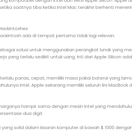
ang kompatibel dengan Intel dan versi Apple Silicon. Apple d
ketika saatnya tiba ketika Intel Mac terakhir berhenti mene
Hackintoshes
kintosh ada di tempat pertama tidak lagi relevan.
 sebagai solusi untuk menggunakan perangkat lunak yang m
ja yang terlalu sedikit untuk uang. Inti dari Apple Silicon a
 terlalu panas, cepat, memiliki masa pakai baterai yang lam
dahulunya Intel. Apple sekarang memiliki seluruh lini MacBo
harganya hampir sama dengan mesin Intel yang mendahuluin
rsentase dua digit.
i yang solid dalam kisaran komputer di bawah $ 1000 dengan