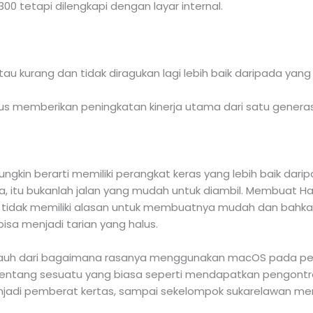
300 tetapi dilengkapi dengan layar internal.
 atau kurang dan tidak diragukan lagi lebih baik daripada ya
rus memberikan peningkatan kinerja utama dari satu generas
in berarti memiliki perangkat keras yang lebih baik darip
 itu bukanlah jalan yang mudah untuk diambil. Membuat Ha
tidak memiliki alasan untuk membuatnya mudah dan bahkan
isa menjadi tarian yang halus.
jauh dari bagaimana rasanya menggunakan macOS pada per
r tentang sesuatu yang biasa seperti mendapatkan pengont
adi pemberat kertas, sampai sekelompok sukarelawan m