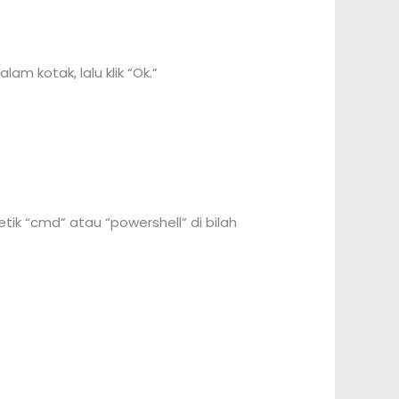
m kotak, lalu klik “Ok.”
tik “cmd” atau “powershell” di bilah