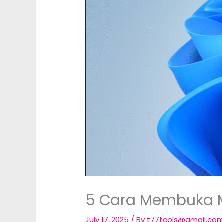
5 Cara Membuka M
July 17, 2025
/ By
t77tools@gmail.co