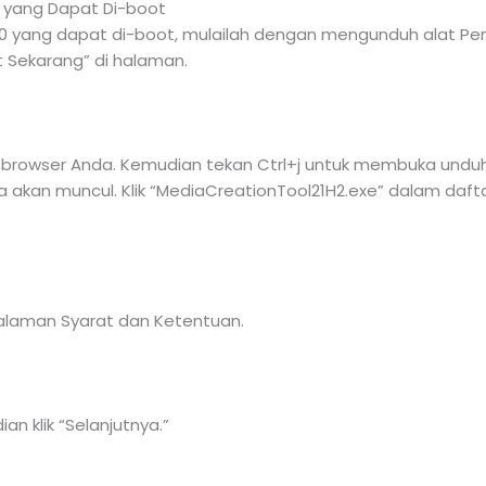
 yang Dapat Di-boot
0 yang dapat di-boot, mulailah dengan mengunduh alat Pe
at Sekarang” di halaman.
 di browser Anda. Kemudian tekan Ctrl+j untuk membuka un
kan muncul. Klik “MediaCreationTool21H2.exe” dalam daftar
halaman Syarat dan Ketentuan.
ian klik “Selanjutnya.”