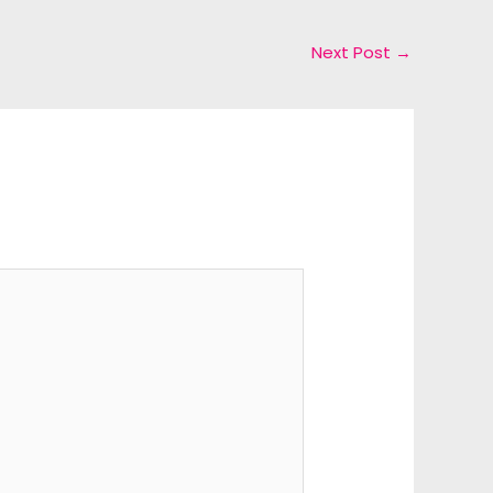
Next Post
→