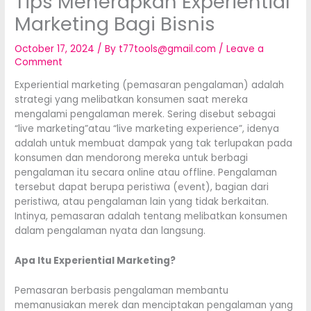
Tips Menerapkan Experiential
Marketing Bagi Bisnis
October 17, 2024
/ By
t77tools@gmail.com
/
Leave a
Comment
Experiential marketing (pemasaran pengalaman) adalah
strategi yang melibatkan konsumen saat mereka
mengalami pengalaman merek. Sering disebut sebagai
“live marketing”atau “live marketing experience”, idenya
adalah untuk membuat dampak yang tak terlupakan pada
konsumen dan mendorong mereka untuk berbagi
pengalaman itu secara online atau offline. Pengalaman
tersebut dapat berupa peristiwa (event), bagian dari
peristiwa, atau pengalaman lain yang tidak berkaitan.
Intinya, pemasaran adalah tentang melibatkan konsumen
dalam pengalaman nyata dan langsung.
Apa Itu Experiential Marketing?
Pemasaran berbasis pengalaman membantu
memanusiakan merek dan menciptakan pengalaman yang