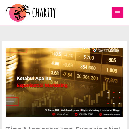
Skip
to
content