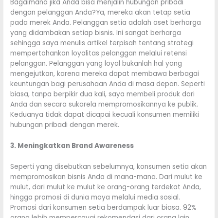
Bagaimana jika Anda bisa menjalin hubungan pribadi
dengan pelanggan Anda?Ya, mereka akan tetap setia
pada merek Anda. Pelanggan setia adalah aset berharga
yang didambakan setiap bisnis. Ini sangat berharga
sehingga saya menulis artikel terpisah tentang strategi
mempertahankan loyalitas pelanggan melalui retensi
pelanggan. Pelanggan yang loyal bukanlah hal yang
mengejutkan, karena mereka dapat membawa berbagai
keuntungan bagi perusahaan Anda di masa depan. Seperti
biasa, tanpa berpikir dua kali, saya membeli produk dari
Anda dan secara sukarela mempromosikannya ke publik.
Keduanya tidak dapat dicapai kecuali konsumen memiliki
hubungan pribadi dengan merek.
3. Meningkatkan Brand Awareness
Seperti yang disebutkan sebelumnya, konsumen setia akan
mempromosikan bisnis Anda di mana-mana. Dari mulut ke
mulut, dari mulut ke mulut ke orang-orang terdekat Anda,
hingga promosi di dunia maya melalui media sosial.
Promosi dari konsumen setia berdampak luar biasa. 92%
orang lebih mempercayai rekomendasi dari orang lain