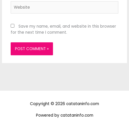
Website
Save my name, email, and website in this browser
for the next time I comment.
Copyright © 2026 catataninfo.com
Powered by catataninfo.com