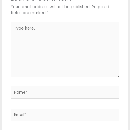
Your email address will not be published.
Required
fields are marked
*
Type
here..
Name*
Email*