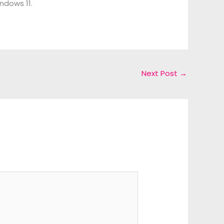
ndows 11.
Next Post
→