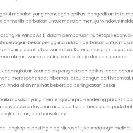
engakui masalah yang mencegah aplikasi pengeditan foto 
lah merilis perbaikan untuk masalah menuju Windows Insiders
 datang ke Windows 11 dalam pembaruan ini, tetapi kebanya
hi sebagian besar pengguna adalah perbaikan untuk masala
n kuning cerah atau warna lain. Karena masalah terjadi d
arena akurasi warna penting saat bekerja dengan gambar.
suk peningkatan keandalan penginstalan aplikasi pada per
ti merespons saat hibernasi atau bangun dari hibernasi. 
RM, Anda akan melihat beberapa peningkatan besar.
aiki masalah yang memengaruhi pra-rendering prediktif da
ng menyebabkan layanan audio berhenti merespons pada b
angkat keras, dan banyak lagi.
lengkap di posting blog Microsoft jika Anda ingin meliha