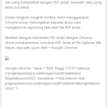
lain yang kompatibel dengan PDF untuk menyalin teks yang
Anda butuhkan.
Dalam langkah-langkah berikut, kami menggunakan
Chrome untuk menunjukkan kepada Anda cara
mengekstrak sepotong teks dari file PDF Anda.
Mulailah dengan membuka PDF Anda dengan Chrome.
Untuk melakukannya, temukan PDF Anda di File Explorer, klik
kanan, dan pilih Open With > Google Chrome.
Google Chrome.” lebar =”650″ tinggi =”279″ memuat
=”pagespeed.lazyLoadImages.loadIfVisibleAnd
MaybeBeacon(ini);” kesalahan =”this.onerror=null;
pagespeed.lazyLoadImages.loadIfVisibleAndMungkinBeaco
n(ini);”/>