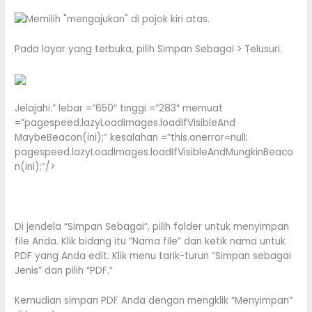
Pada layar yang terbuka, pilih Simpan Sebagai > Telusuri.
Jelajahi.” lebar =”650″ tinggi =”283″ memuat
=”pagespeed.lazyLoadImages.loadIfVisibleAnd
MaybeBeacon(ini);” kesalahan =”this.onerror=null;
pagespeed.lazyLoadImages.loadIfVisibleAndMungkinBeaco
n(ini);”/>
Di jendela “Simpan Sebagai”, pilih folder untuk menyimpan
file Anda. Klik bidang itu “Nama file” dan ketik nama untuk
PDF yang Anda edit. Klik menu tarik-turun “Simpan sebagai
Jenis” dan pilih “PDF.”
Kemudian simpan PDF Anda dengan mengklik “Menyimpan”