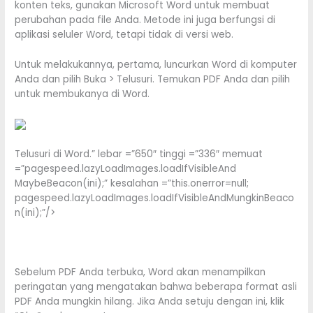
konten teks, gunakan Microsoft Word untuk membuat
perubahan pada file Anda. Metode ini juga berfungsi di
aplikasi seluler Word, tetapi tidak di versi web.
Untuk melakukannya, pertama, luncurkan Word di komputer
Anda dan pilih Buka > Telusuri. Temukan PDF Anda dan pilih
untuk membukanya di Word.
Telusuri di Word.” lebar =”650″ tinggi =”336″ memuat
=”pagespeed.lazyLoadImages.loadIfVisibleAnd
MaybeBeacon(ini);” kesalahan =”this.onerror=null;
pagespeed.lazyLoadImages.loadIfVisibleAndMungkinBeaco
n(ini);”/>
Sebelum PDF Anda terbuka, Word akan menampilkan
peringatan yang mengatakan bahwa beberapa format asli
PDF Anda mungkin hilang. Jika Anda setuju dengan ini, klik