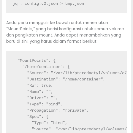
jq . config.v2.json > tmp.json
Anda perlu menggulir ke bawah untuk menemukan
“MountPoints,” yang berisi konfigurasi untuk semua volume
dan pengikatan mount. Anda dapat menambahkan yang
baru di sini, yang harus dalam format berikut:
  "MountPoints": {

    "/home/container": {

      "Source": "/var/lib/pterodactyl/volumes/c7fb3
      "Destination": "/home/container",

      "RW": true,

      "Name": "",

      "Driver": "",

      "Type": "bind",

      "Propagation": "rprivate",

      "Spec": {

        "Type": "bind",

        "Source": "/var/lib/pterodactyl/volumes/c7f