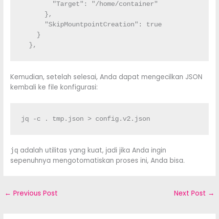
        "Target": "/home/container"

      },

      "SkipMountpointCreation": true

    }

  },
Kemudian, setelah selesai, Anda dapat mengecilkan JSON
kembali ke file konfigurasi:
jq -c . tmp.json > config.v2.json
adalah utilitas yang kuat, jadi jika Anda ingin
jq
sepenuhnya mengotomatiskan proses ini, Anda bisa.
←
Previous Post
Next Post
→