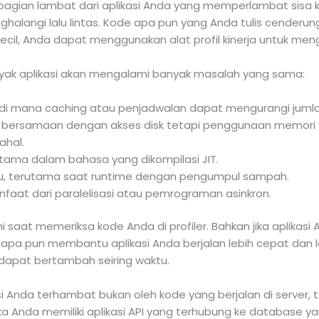
agian lambat dari aplikasi Anda yang memperlambat sisa ko
ghalangi lalu lintas. Kode apa pun yang Anda tulis cenderu
cil, Anda dapat menggunakan alat profil kinerja untuk mengi
yak aplikasi akan mengalami banyak masalah yang sama:
ng (di mana caching atau penjadwalan dapat mengurangi juml
a bersamaan dengan akses disk tetapi penggunaan memori 
hal.
tama dalam bahasa yang dikompilasi JIT.
rlu, terutama saat runtime dengan pengumpul sampah.
aat dari paralelisasi atau pemrograman asinkron.
saat memeriksa kode Anda di profiler. Bahkan jika aplika
 apa pun membantu aplikasi Anda berjalan lebih cepat dan l
 dapat bertambah seiring waktu.
 Anda terhambat bukan oleh kode yang berjalan di server, t
ika Anda memiliki aplikasi API yang terhubung ke database y