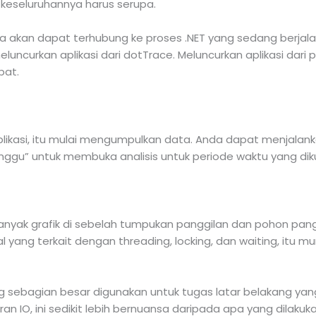
 keseluruhannya harus serupa.
 akan dapat terhubung ke proses .NET yang sedang berjalan
uncurkan aplikasi dari dotTrace. Meluncurkan aplikasi dari p
bat.
likasi, itu mulai mengumpulkan data. Anda dapat menjalan
nggu” untuk membuka analisis untuk periode waktu yang di
anyak grafik di sebelah tumpukan panggilan dan pohon pangg
l yang terkait dengan threading, locking, dan waiting, itu
g sebagian besar digunakan untuk tugas latar belakang yan
n IO, ini sedikit lebih bernuansa daripada apa yang dilakuka