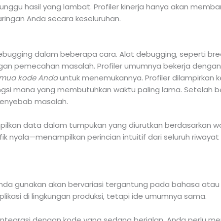
nunggu hasil yang lambat. Profiler kinerja hanya akan me
jaringan Anda secara keseluruhan.
t debugging dalam beberapa cara. Alat debugging, seperti bre
gan pemecahan masalah. Profiler umumnya bekerja dengan
semua kode Anda
untuk menemukannya. Profiler dilampirkan 
fungsi mana yang membutuhkan waktu paling lama. Setelah b
 penyebab masalah.
mpilkan data dalam tumpukan yang diurutkan berdasarkan 
fik nyala—menampilkan perincian intuitif dari seluruh riwaya
nda gunakan akan bervariasi tergantung pada bahasa atau
likasi di lingkungan produksi, tetapi ide umumnya sama.
ki integrasi dengan kode yang sedang berjalan, Anda perlu m