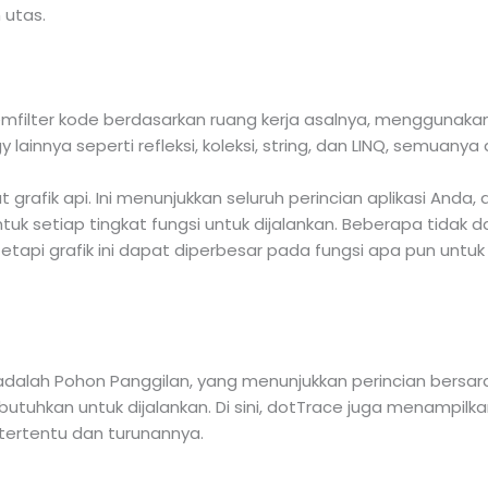
 utas.
mfilter kode berdasarkan ruang kerja asalnya, menggunakan fi
 lainnya seperti refleksi, koleksi, string, dan LINQ, semuanya 
 grafik api. Ini menunjukkan seluruh perincian aplikasi Anda
tuk setiap tingkat fungsi untuk dijalankan. Beberapa tidak 
i, tetapi grafik ini dapat diperbesar pada fungsi apa pun untu
ja adalah Pohon Panggilan, yang menunjukkan perincian bersara
utuhkan untuk dijalankan. Di sini, dotTrace juga menampilka
 tertentu dan turunannya.