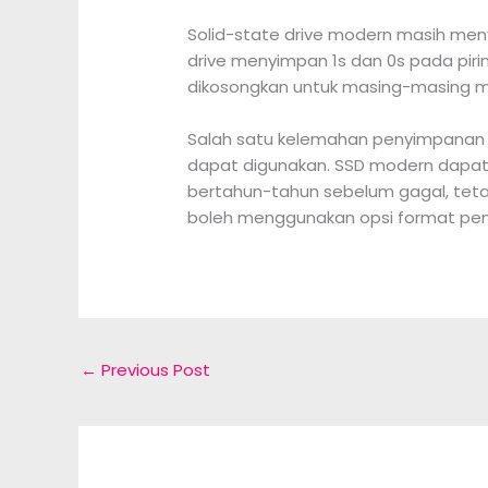
Solid-state drive modern masih men
drive menyimpan 1s dan 0s pada piri
dikosongkan untuk masing-masing mew
Salah satu kelemahan penyimpanan so
dapat digunakan. SSD modern dapat 
bertahun-tahun sebelum gagal, tetap
boleh menggunakan opsi format pen
←
Previous Post