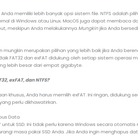
nda memiliki lebih banyak opsi sistem file. NTFS adalah pil
al di Windows atau Linux. MacOS juga dapat membaca dari d
ebut, meskipun Anda melakukannya
Mungkin
jika Anda berse
an mungkin merupakan pilihan yang lebih baik jika Anda be
aik FAT32 dan exFAT didukung oleh setiap sistem operasi 
ng lebih besar dari empat gigabyte.
32, exFAT, dan NTFS?
 khusus, Anda harus memilih exFAT. Ini ringan, didukung seca
yang perlu dikhawatirkan.
pus Data
untuk SSD. Ini tidak perlu karena Windows secara otomatis 
engurangi masa pakai SSD Anda. Jika Anda ingin menghapus da