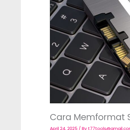
Cara Memformat S
April 24, 2025
/ By
t77tools@gmail.c