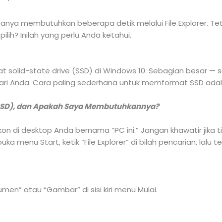
hanya membutuhkan beberapa detik melalui File Explorer. 
ilih? Inilah yang perlu Anda ketahui.
olid-state drive (SSD) di Windows 10. Sebagian besar — ​​
ari Anda. Cara paling sederhana untuk memformat SSD adalah 
e (SSD), dan Apakah Saya Membutuhkannya?
on di desktop Anda bernama “PC ini.” Jangan khawatir jika 
 menu Start, ketik “File Explorer” di bilah pencarian, lalu te
men” atau “Gambar” di sisi kiri menu Mulai.