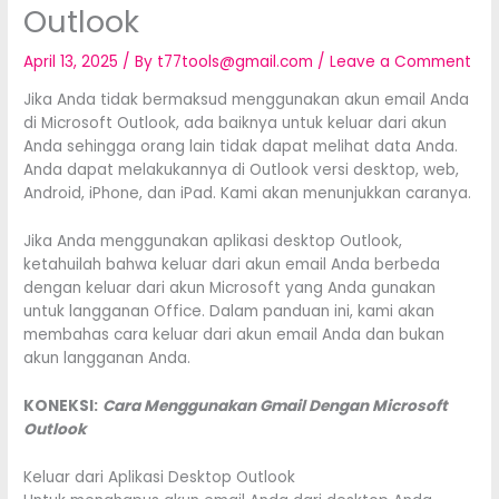
Outlook
April 13, 2025
/ By
t77tools@gmail.com
/
Leave a Comment
Jika Anda tidak bermaksud menggunakan akun email Anda
di Microsoft Outlook, ada baiknya untuk keluar dari akun
Anda sehingga orang lain tidak dapat melihat data Anda.
Anda dapat melakukannya di Outlook versi desktop, web,
Android, iPhone, dan iPad. Kami akan menunjukkan caranya.
Jika Anda menggunakan aplikasi desktop Outlook,
ketahuilah bahwa keluar dari akun email Anda berbeda
dengan keluar dari akun Microsoft yang Anda gunakan
untuk langganan Office. Dalam panduan ini, kami akan
membahas cara keluar dari akun email Anda dan bukan
akun langganan Anda.
KONEKSI:
Cara Menggunakan Gmail Dengan Microsoft
Outlook
Keluar dari Aplikasi Desktop Outlook