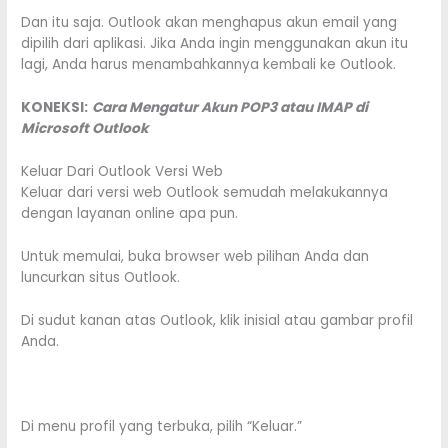
Dan itu saja. Outlook akan menghapus akun email yang
dipilih dari aplikasi. Jika Anda ingin menggunakan akun itu
lagi, Anda harus menambahkannya kembali ke Outlook.
KONEKSI:
Cara Mengatur Akun POP3 atau IMAP di
Microsoft Outlook
Keluar Dari Outlook Versi Web
Keluar dari versi web Outlook semudah melakukannya
dengan layanan online apa pun.
Untuk memulai, buka browser web pilihan Anda dan
luncurkan situs Outlook.
Di sudut kanan atas Outlook, klik inisial atau gambar profil
Anda.
Di menu profil yang terbuka, pilih “Keluar.”