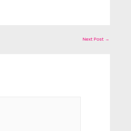
Next Post
→