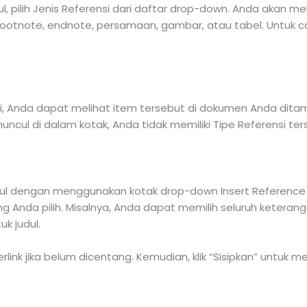
ul, pilih Jenis Referensi dari daftar drop-down. Anda akan 
footnote, endnote, persamaan, gambar, atau tabel. Untuk c
i, Anda dapat melihat item tersebut di dokumen Anda ditam
muncul di dalam kotak, Anda tidak memiliki Tipe Referensi t
ncul dengan menggunakan kotak drop-down Insert Reference To
g Anda pilih. Misalnya, Anda dapat memilih seluruh keterang
k judul.
link jika belum dicentang. Kemudian, klik “Sisipkan” untuk m