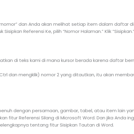
 Bernomor” dan Anda akan melihat setiap item dalam daftar di
Sisipkan Referensi Ke, pilih “Nomor Halaman.” Klik “Sisipkan.
atkan di teks kami di mana kursor berada karena daftar be
trl dan mengklik) nomor 2 yang ditautkan, itu akan memb
nuh dengan persamaan, gambar, tabel, atau item lain yan
n fitur Referensi Silang di Microsoft Word. Dan jika Anda 
 selengkapnya tentang fitur Sisipkan Tautan di Word.