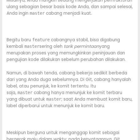
Misalnya, Anda mungkin sedang mengerjakan pemfaktoran
ulang sebagian besar basis kode Anda, dan sampai selesai,
Anda ingin
cabang menjadi kuat.
master
Begitu baru
cabangnya stabil, bisa digabung
feature
kembali
sering oleh
tarik permintaan
yang
master
merupakan proses yang memungkinkan peninjauan dan
pengujian kode dilakukan sebelum perubahan dilakukan.
Namun, di bawah tenda, cabang bekerja sedikit berbeda
dari yang Anda duga sebelumnya. Di Git, cabang hanyalah
label, atau penunjuk, ke komit tertentu. Itu
saja,
cabang hanya menunjuk ke komit terbaru
master
yang dibuat untuk
; saat Anda membuat komit baru,
master
label diperbarui untuk menunjuk ke komit baru.
Meskipun berguna untuk menganggap komit sebagai
bergerak maju dalam waktu; pada kenyataannya, Git