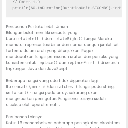
// Emits 1.0
println
(
60
.
toDuration
(
DurationUnit.
SECONDS
)
.
inMinu
Perubahan Pustaka Lebih Umum
Bilangan bulat memiliki sesuatu yang
baru
dan
fungsi. Mereka
rotateLeft()
rotateRight()
memutar representasi biner dari nomor dengan jumlah bit
tertentu dalam arah yang ditunjukkan. Regex
mendapatkan fungsi pemisahan urutan dan perilaku yang
konsisten untuk
dan
di seluruh
replace()
replaceFirst()
lingkungan Java dan JavaScript.
Beberapa fungsi yang ada tidak digunakan lagi.
Itu
,
dan
fungsi pada string,
concat()
match()
matches()
serta
fungsi pada array, sekarang akan
sort()
mengeluarkan peringatan. Fungsionalitasnya sudah
dicakup oleh opsi alternatif.
Perubahan Lainnya
Kotlin 1.6 menambahkan beberapa peningkatan ekosistem