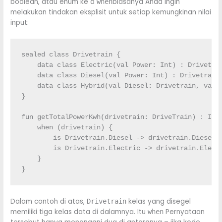
boolean, atau enum ke a
biasanya Anda ingin
when
melakukan tindakan eksplisit untuk setiap kemungkinan nilai
input:
sealed
class
 Drivetrain 
{
data
class
 Electric
(
val
 Power
:
Int
)
:
 Drivetra
data
class
 Diesel
(
val
 Power
:
Int
)
:
 Drivetrain
data
class
 Hybrid
(
val
 Diesel
:
 Drivetrain, 
val
 
}
fun
 getTotalPowerKwh
(
drivetrain
:
 DriveTrain
)
:
Int
when
(
drivetrain
)
{
is
 Drivetrain.
Diesel
->
 drivetrain.
Diesel
.
is
 Drivetrain.
Electric
->
 drivetrain.
Elect
}
}
Dalam contoh di atas,
kelas yang disegel
Drivetrain
memiliki tiga kelas data di dalamnya. Itu
Pernyataan
when