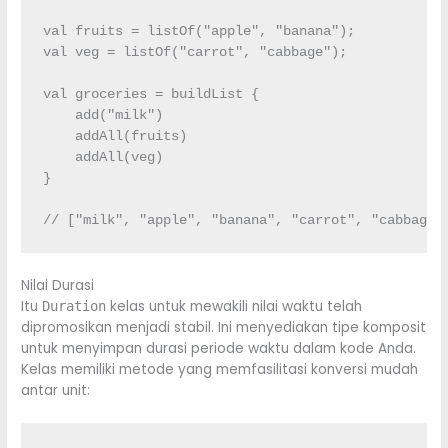
val
 fruits 
=
 listOf
(
"apple"
, 
"banana"
)
;
val
 veg 
=
 listOf
(
"carrot"
, 
"cabbage"
)
;
val
 groceries 
=
 buildList 
{
    add
(
"milk"
)
    addAll
(
fruits
)
    addAll
(
veg
)
}
// ["milk", "apple", "banana", "carrot", "cabbage"
Nilai Durasi
Itu
kelas untuk mewakili nilai waktu telah
Duration
dipromosikan menjadi stabil. Ini menyediakan tipe komposit
untuk menyimpan durasi periode waktu dalam kode Anda.
Kelas memiliki metode yang memfasilitasi konversi mudah
antar unit: