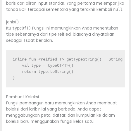
baris dari aliran input standar. Yang pertama melempar jika
tanda EOF tercapai sementara yang terakhir kembali
.
null
jenis()
Itu
Fungsi ini memungkinkan Anda menentukan
typeOf()
tipe sebenarnya dari tipe reified, biasanya dinyatakan
sebagai
saat berjalan.
T
inline
fun
<
reified
 T
>
 getTypeString
(
)
:
String
{
val
 type 
=
 typeOf
<
T
>
(
)
return
 type.
toString
(
)
}
Pembuat Koleksi
Fungsi pembangun baru memungkinkan Anda membuat
koleksi dari larik nilai yang berbeda. Anda dapat
menggabungkan peta, daftar, dan kumpulan ke dalam
koleksi baru menggunakan fungsi kelas satu: