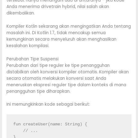
tersebut hanya menangani dua di antaranya – jika kode
Anda menerima drivetrain hybrid, nilai salah akan
dikembalikan.
Kompiler Kotlin sekarang akan mengingatkan Anda tentang
masalah ini. Di Kotlin 1.7, tidak mencakup semua
kemungkinan secara menyeluruh akan menghasilkan
kesalahan kompilasi.
Perubahan Tipe Suspensi
Perubahan dari tipe reguler ke tipe penangguhan
distabilkan oleh konversi kompiler otomatis. Kompiler akan
secara otomatis melakukan konversi saat Anda
meneruskan ekspresi reguler tipe dalam konteks di mana
penangguhan tipe diharapkan.
Ini memungkinkan kode sebagai berikut:
fun
 createUser
(
name
:
String
)
{
// ...
}