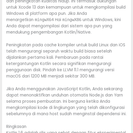
dan peningkatan kualitas hidup. Ini termasuk dukungan
untuk Xcode 13 dan kemampuan untuk mengkompilasi build
Windows di platform apa pun. Jika Anda
menargetkan
Hai
untuk Windows, kini
mingwX64
mingwX86
Anda dapat mengompilasi dari sistem apa pun yang
mendukung pengembangan Kotlin/Native.
Peningkatan pada cache kompiler untuk build Linux dan iOS
telah mengurangi separuh waktu build biasa setelah
dijalankan pertama kali. Pembaruan pada rantai
ketergantungan Kotlin secara signifikan mengurangi
penggunaan disk. Pindah ke LLVM 11.1 mengurangi versi
macOS dari 1200 MB menjadi sekitar 300 MB.
Jika Anda menggunakan JavaScript Kotlin, Anda sekarang
dapat menonaktifkan unduhan otomatis Node.js dan Yarn
selama proses pembuatan. Ini berguna ketika Anda
mengkompilasi kode di lingkungan yang telah dikonfigurasi
sebelumnya di mana host sudah menginstal dependensi ini.
Ringkasan
Kotlin 1.6 adalah rilis yang sehat dengan fitur eksperimental