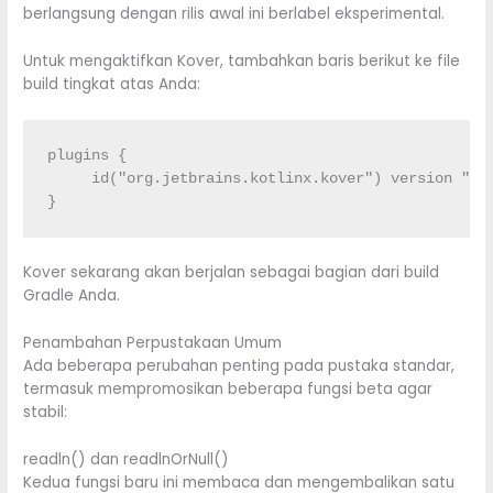
berlangsung dengan rilis awal ini berlabel eksperimental.
Untuk mengaktifkan Kover, tambahkan baris berikut ke file
build tingkat atas Anda:
plugins {

     id("org.jetbrains.kotlinx.kover") version "0.4
}
Kover sekarang akan berjalan sebagai bagian dari build
Gradle Anda.
Penambahan Perpustakaan Umum
Ada beberapa perubahan penting pada pustaka standar,
termasuk mempromosikan beberapa fungsi beta agar
stabil:
readln() dan readlnOrNull()
Kedua fungsi baru ini membaca dan mengembalikan satu